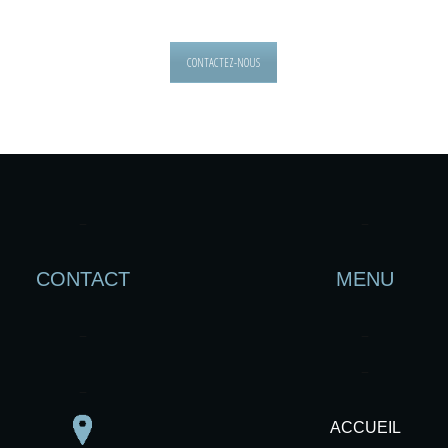
CONTACTEZ-NOUS
–
–
CONTACT
MENU
–
–
–
–
ACCUEIL