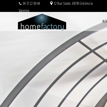
04 37 22 00 44
12 Rue Stade, 69290 Grézieu la
dggjdgj
Varenne
AC